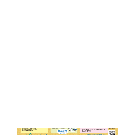
日
時
: